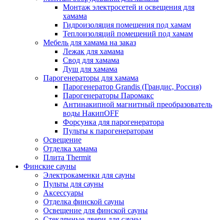
Монтаж электросетей и освещения для
хамама
Гидроизоляция помещения под хамам
Теплоизоляций помещений под хамам
Мебель для хамама на заказ
Лежак для хамама
Свод для хамама
Душ для хамама
Парогенераторы для хамама
Парогенератор Grandis (Грандис, Россия)
Парогенераторы Паромакс
Антинакипной магнитный преобразователь
воды НакипOFF
Форсунка для парогенератора
Пульты к парогенераторам
Освещение
Отделка хамама
Плита Thermit
Финские сауны
Электрокаменки для сауны
Пульты для сауны
Аксессуары
Отделка финской сауны
Освещение для финской сауны
Стеклянные двери для сауны