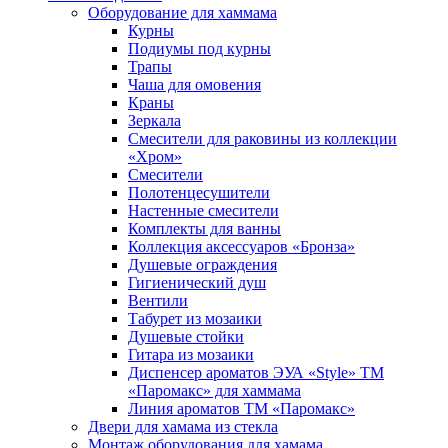
Оборудование для хаммама
Курны
Подиумы под курны
Трапы
Чаша для омовения
Краны
Зеркала
Смесители для раковины из коллекции
«Хром»
Смесители
Полотенцесушители
Настенные смесители
Комплекты для ванны
Коллекция аксессуаров «Бронза»
Душевые ограждения
Гигиенический душ
Вентили
Табурет из мозаики
Душевые стойки
Гитара из мозаики
Диспенсер ароматов ЭУА «Style» ТМ
«Паромакс» для хаммама
Линия ароматов ТМ «Паромакс»
Двери для хамама из стекла
Монтаж оборудования для хамама