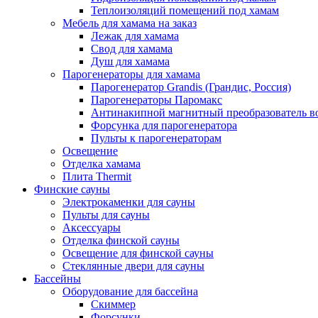
Теплоизоляций помещений под хамам
Мебель для хамама на заказ
Лежак для хамама
Свод для хамама
Душ для хамама
Парогенераторы для хамама
Парогенератор Grandis (Грандис, Россия)
Парогенераторы Паромакс
Антинакипной магнитный преобразователь 
Форсунка для парогенератора
Пульты к парогенераторам
Освещение
Отделка хамама
Плита Thermit
Финские сауны
Электрокаменки для сауны
Пульты для сауны
Аксессуары
Отделка финской сауны
Освещение для финской сауны
Стеклянные двери для сауны
Бассейны
Оборудование для бассейна
Скиммер
Форсунки