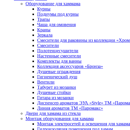
Оборудование для хаммама
Курны
Подиумы под курны
Трапы
Чаша для омовения
Краны
Зеркала
Смесители для раковины из коллекции «Хром
Смесители
Полотенцесушители
Настенные смесители
Комплекты для ванны
Коллекция аксессуаров «Бронза»
Душевые ограждения
Гигиенический душ
Вентили
Табурет из мозаики
Душевые стойки
Гитара из мозаики
Диспенсер ароматов ЭУА «Style» ТМ «Парома
Линия ароматов ТМ «Паромакс»
Двери для хамама из стекла
Монтаж оборудования для хамама
Монтаж электросетей и освещения для хамам
Гидроизоляция помещения под хамам