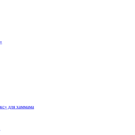
»
кс» для хаммама
а