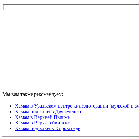
Мы вам также рекомендуем:
Хамам в Уральском центре кинезиотерапии (мужской и ж
Хамам под ключ в Двуреченске
Хамам в Верхней Пышме
Хамам в Верх-Нейвинске
Хамам под ключ в Кировграде