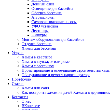
Донный слив
Освещение для бассейна
Обогрев бассейна
Аттракционы
Самовсасывающие насосы
УФО установка
Лестницы
Фильтры
Монтаж оборудования для бассейнов
Отделка бассейна
Химия для бассейна
Услуги
Хамам в квартире
Хамам в таунхаусе или доме
Хамам с бассейном
Проектирование и осмечивание строительства хама
Обслуживание и ремонт парогенератора
Портфолио
Статьи
Хамам или баня
Как построить хамам на даче? Хаммам в деревянно
Контакты
О нас
ВКонтакте