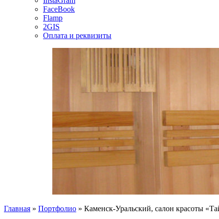
InstaGram
FaceBook
Flamp
2GIS
Оплата и реквизиты
Главная
»
Портфолио
»
Каменск-Уральский, салон красоты «Т