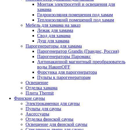
Монтаж электросетей и освещения для
хамама
Гидроизоляция помещения под хамам
Теплоизоляций помещений под хамам
Мебель для хамама на заказ
Лежак для хамама
Свод для хамама
Душ для хамама
Парогенераторы для хамама
Парогенератор Grandis (Грандис, Россия)
Парогенераторы Паромакс
Антинакипной магнитный преобразователь
воды НакипOFF
Форсунка для парогенератора
Пульты к парогенераторам
Освещение
Отделка хамама
Плита Thermit
Финские сауны
Электрокаменки для сауны
Пульты для сауны
Аксессуары
Отделка финской сауны
Освещение для финской сауны
Стеклянные двери для сауны