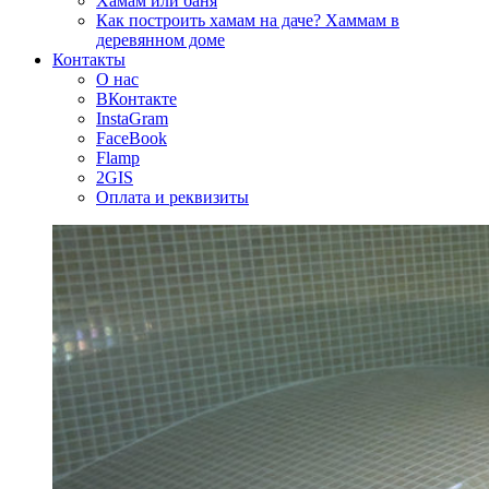
Хамам или баня
Как построить хамам на даче? Хаммам в
деревянном доме
Контакты
О нас
ВКонтакте
InstaGram
FaceBook
Flamp
2GIS
Оплата и реквизиты