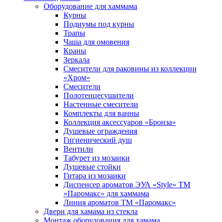
Оборудование для хаммама
Курны
Подиумы под курны
Трапы
Чаша для омовения
Краны
Зеркала
Смесители для раковины из коллекции
«Хром»
Смесители
Полотенцесушители
Настенные смесители
Комплекты для ванны
Коллекция аксессуаров «Бронза»
Душевые ограждения
Гигиенический душ
Вентили
Табурет из мозаики
Душевые стойки
Гитара из мозаики
Диспенсер ароматов ЭУА «Style» ТМ
«Паромакс» для хаммама
Линия ароматов ТМ «Паромакс»
Двери для хамама из стекла
Монтаж оборудования для хамама