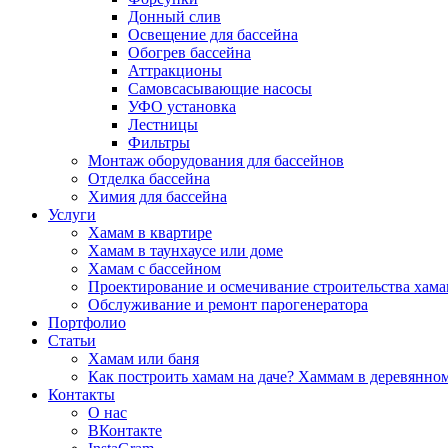
Донный слив
Освещение для бассейна
Обогрев бассейна
Аттракционы
Самовсасывающие насосы
УФО установка
Лестницы
Фильтры
Монтаж оборудования для бассейнов
Отделка бассейна
Химия для бассейна
Услуги
Хамам в квартире
Хамам в таунхаусе или доме
Хамам с бассейном
Проектирование и осмечивание строительства хама
Обслуживание и ремонт парогенератора
Портфолио
Статьи
Хамам или баня
Как построить хамам на даче? Хаммам в деревянно
Контакты
О нас
ВКонтакте