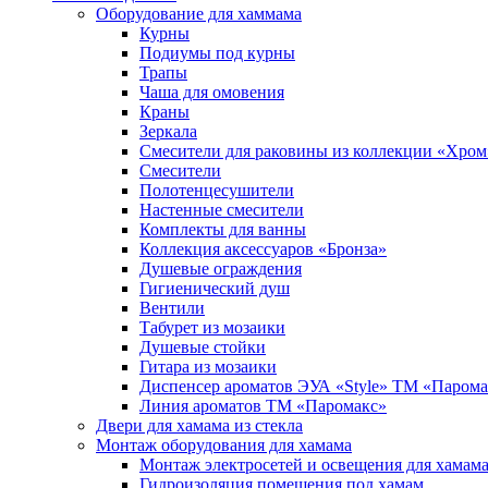
Оборудование для хаммама
Курны
Подиумы под курны
Трапы
Чаша для омовения
Краны
Зеркала
Смесители для раковины из коллекции «Хром
Смесители
Полотенцесушители
Настенные смесители
Комплекты для ванны
Коллекция аксессуаров «Бронза»
Душевые ограждения
Гигиенический душ
Вентили
Табурет из мозаики
Душевые стойки
Гитара из мозаики
Диспенсер ароматов ЭУА «Style» ТМ «Парома
Линия ароматов ТМ «Паромакс»
Двери для хамама из стекла
Монтаж оборудования для хамама
Монтаж электросетей и освещения для хамам
Гидроизоляция помещения под хамам