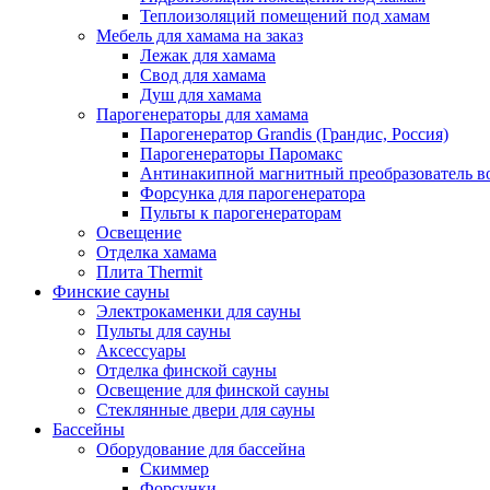
Теплоизоляций помещений под хамам
Мебель для хамама на заказ
Лежак для хамама
Свод для хамама
Душ для хамама
Парогенераторы для хамама
Парогенератор Grandis (Грандис, Россия)
Парогенераторы Паромакс
Антинакипной магнитный преобразователь 
Форсунка для парогенератора
Пульты к парогенераторам
Освещение
Отделка хамама
Плита Thermit
Финские сауны
Электрокаменки для сауны
Пульты для сауны
Аксессуары
Отделка финской сауны
Освещение для финской сауны
Стеклянные двери для сауны
Бассейны
Оборудование для бассейна
Скиммер
Форсунки