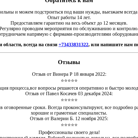
Обратитесь к нам
льны и можем подстроиться под ваши нужды, выезжаем всегда
Опыт работы 14 лет.
Предоставляем гарантию на весь объект до 12 месяцев.
Регулярно проводим мероприятия по обслуживанию и контролю
трудничаем напрямую с фирмами-производителями оборудован
 области, всегда на связи
+73433831322
, или напишите нам п
Отзывы
Отзыв от Винера Р 18 января 2022:
⭐⭐⭐⭐⭐
ация процесса,все вопросы решаются оперативно и быстро молодц
Отзыв от Павел Косачев 03 декабря 2024:
⭐⭐⭐⭐⭐
 оговоренные сроки. Всегда проконсультируют, все подробно р
хорошие и грамотные специалисты.
Отзыв от Валерии Б. 12 ноября 2025:
⭐⭐⭐⭐⭐
Профессионалы своего дела!
остроенный хаммам. Работой полностью довольна, все подробно