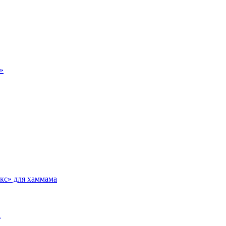
»
кс» для хаммама
а