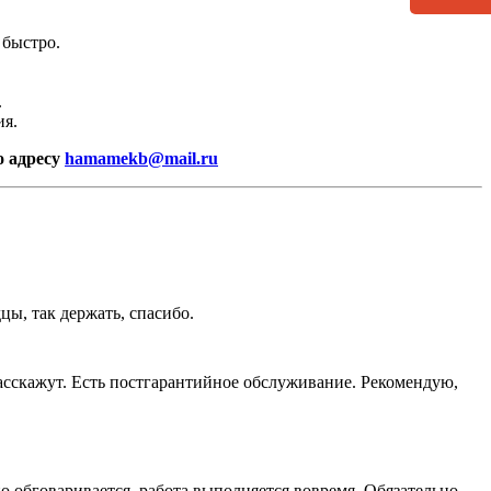
СВЕРНУТЬ
 быстро.
.
ия.
о адресу
hamamekb@mail.ru
ы, так держать, спасибо.
асскажут. Есть постгарантийное обслуживание. Рекомендую,
 обговаривается, работа выполняется вовремя. Обязательно