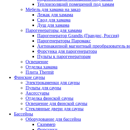
Теплоизоляций помещений под хамам
Мебель для хамама на заказ
Лежак для хамама
Свод для хамама
Душ для хамама
Парогенераторы для хамама
Парогенератор Grandis (Грандис, Россия)
Парогенераторы Паромакс
Антинакипной магнитный преобразователь 
Форсунка для парогенератора
Пульты к парогенераторам
Освещение
Отделка хамама
Плита Thermit
Финские сауны
Электрокаменки для сауны
Пульты для сауны
Аксессуары
Отделка финской сауны
Освещение для финской сауны
Стеклянные двери для сауны
Бассейны
Оборудование для бассейна
Скиммер
Форсунки