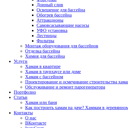
Донный слив
Освещение для бассейна
Обогрев бассейна
Аттракционы
Самовсасывающие насосы
УФО установка
Лестницы
Фильтры
Монтаж оборудования для бассейнов
Отделка бассейна
Химия для бассейна
Услуги
Хамам в квартире
Хамам в таунхаусе или доме
Хамам с бассейном
Проектирование и осмечивание строительства хама
Обслуживание и ремонт парогенератора
Портфолио
Статьи
Хамам или баня
Как построить хамам на даче? Хаммам в деревянно
Контакты
О нас
ВКонтакте