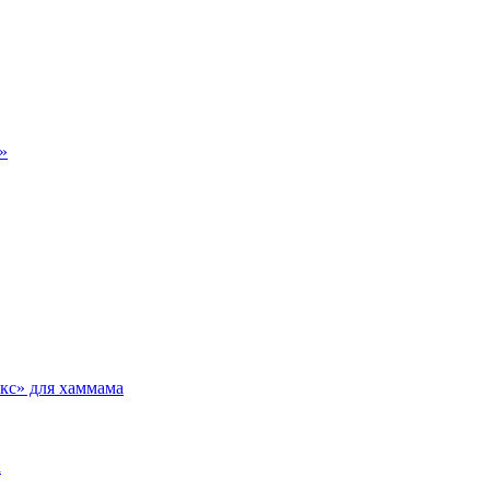
»
кс» для хаммама
а