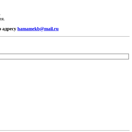
.
ия.
о адресу
hamamekb@mail.ru