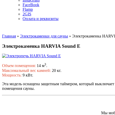
InstaGram
FaceBook
Flamp
2GIS
Оплата и реквизиты
Главная
»
Электрокаменки для сауны
»
Электрокаменка HARVI
Электрокаменка HARVIA Sound E
3
Объем помещения:
14 м
.
Максимальный вес камней:
20 кг.
Мощность:
9 кВт.
Эта модель оснащена защитным таймером, который выключает п
помещения сауны.
Мы моби