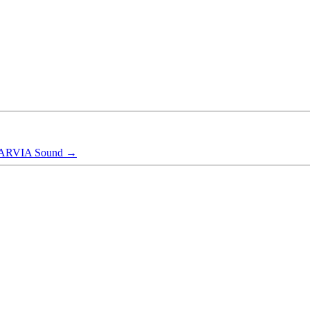
HARVIA Sound
→