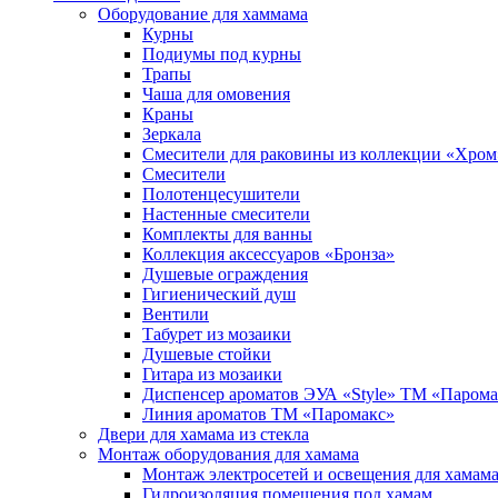
Оборудование для хаммама
Курны
Подиумы под курны
Трапы
Чаша для омовения
Краны
Зеркала
Смесители для раковины из коллекции «Хром
Смесители
Полотенцесушители
Настенные смесители
Комплекты для ванны
Коллекция аксессуаров «Бронза»
Душевые ограждения
Гигиенический душ
Вентили
Табурет из мозаики
Душевые стойки
Гитара из мозаики
Диспенсер ароматов ЭУА «Style» ТМ «Парома
Линия ароматов ТМ «Паромакс»
Двери для хамама из стекла
Монтаж оборудования для хамама
Монтаж электросетей и освещения для хамам
Гидроизоляция помещения под хамам